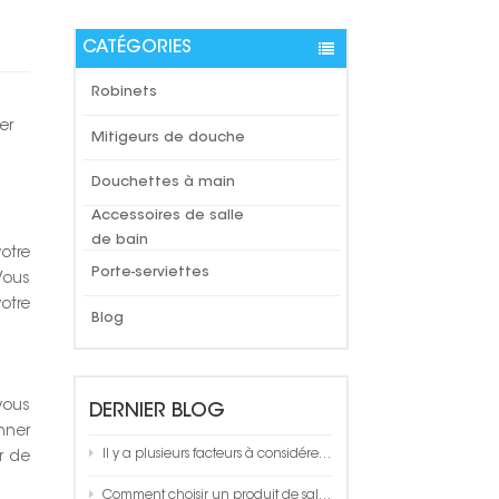
CATÉGORIES
Robinets
er
Mitigeurs de douche
Douchettes à main
Accessoires de salle
de bain
otre
Porte-serviettes
Vous
otre
Blog
vous
DERNIER BLOG
nner
Il y a plusieurs facteurs à considérer lors du choix d'un porte-serviettes de salle de bain
r de
Comment choisir un produit de salle de bain de qualité ?