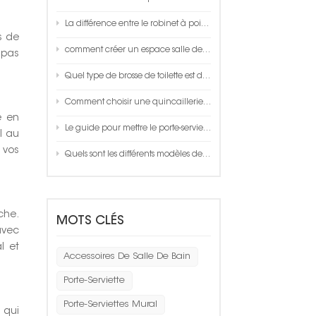
La différence entre le robinet à poignée unique et le robinet thermostatique
s de
comment créer un espace salle de bain?
 pas
Quel type de brosse de toilette est de bonne qualité ?
Comment choisir une quincaillerie aluminium space de qualité ?
e en
Le guide pour mettre le porte-serviettes dans votre salle de bain
l au
 vos
Quels sont les différents modèles de pulvérisation disponibles sur une douchette à main ?
che.
MOTS CLÉS
avec
l et
Accessoires De Salle De Bain
Porte-Serviette
Porte-Serviettes Mural
 qui