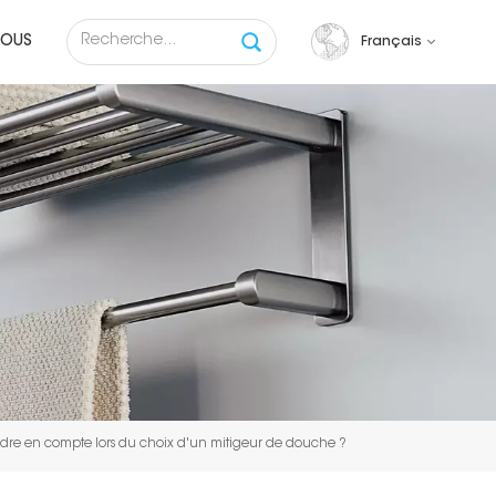
NOUS
Français
English
français
русский
español
Tiếng việt
ndre en compte lors du choix d'un mitigeur de douche ?