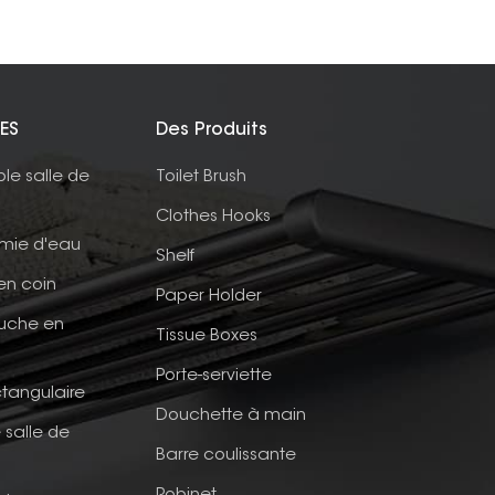
ES
Des Produits
ble salle de
Toilet Brush
Clothes Hooks
mie d'eau
Shelf
en coin
Paper Holder
ouche en
Tissue Boxes
Porte-serviette
tangulaire
Douchette à main
 salle de
Barre coulissante