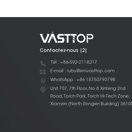
Contactez-nous |2|
Tél : +86-592-2118217
E-mail : ruby@xmvasttop.com
WhatsApp : +86 15750793798
Unit 707, 7th Floor, No.8 Xinfeng 2nd
Road, Torch Park, Torch Hi-Tech Zone,
Xiamen (North Rongxin Building) 3610