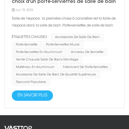
choix d'un porte-serviettes de salle de bain
Jul 19, 2023
Taille de l'espace : la première chose à considérer est la taille de
l'espace dans la salle de bain. Porte-serviettes de salle de bain
doit s'adapter à l'espace et ne pas prendre trop de place. Les
ÉTIQUETTES CHAUDES :
Accessoires De Salle De Bain
porte-serviettes de salle de bain ont généralement un type
Porte-Serviette
Porte-Serviettes Mural
suspendu, un type de colonne, un type fixe...
Porte-Serviettes En Aluminium
Anneau De Serviette
Vente Chaude Salle De Bains Montage
Matériau En Aluminium
Fabricant De Porte-Serviettes
Accessoire De Salle De Bain De Qualité Supérieure
Raccord Populaire
EN SAVOIR PLUS