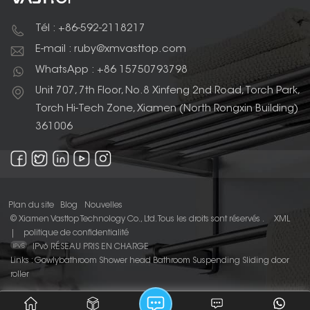
Tél : +86-592-2118217
E-mail : ruby@xmvasttop.com
WhatsApp : +86 15750793798
Unit 707, 7th Floor, No.8 Xinfeng 2nd Road, Torch Park,
Torch Hi-Tech Zone, Xiamen (North Rongxin Building)
361006
Plan du site
Blog
Nouvelles
© Xiamen Vasttop Technology Co., Ltd. Tous les droits sont réservés .
XML
|
politique de confidentialité
IPv6 RÉSEAU PRIS EN CHARGE
Links :
Gowlybathroom
Shower head
Bathroom Suspending Sliding door
roller