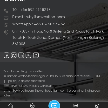
Tél : +86-592-2118217
E-mail : ruby@xmvasttop.com
WhatsApp : +86 15750793798
Unit 707, 7th Floor, No.8 Xinfeng 2nd Road, Torch Park,
Torch Hi-Tech Zone, Xiamen (North Rongxin Building)
361006
Plan du site
Blog
Nouvelles
© Xiamen Vasttop Technology Co., Ltd. Tous les droits sont réservés .
XML
|
politique de confidentialité
IPv6 RÉSEAU PRIS EN CHARGE
Links :
Gowlybathroom
Shower head
Bathroom Suspending Sliding door
roller