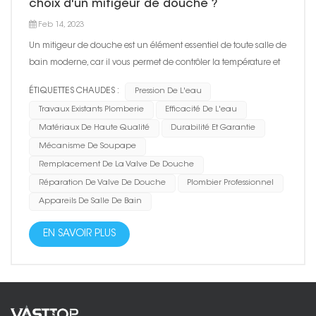
choix d'un mitigeur de douche ?
Feb 14, 2023
Un mitigeur de douche est un élément essentiel de toute salle de
bain moderne, car il vous permet de contrôler la température et
le débit de l'eau pendant votre douche. Lors du choix d'un
ÉTIQUETTES CHAUDES :
Pression De L'eau
mitigeur de douche, plusieurs facteurs doivent être pris en
Travaux Existants Plomberie
Efficacité De L'eau
compte pour vous assurer d'obtenir le meilleur produ...
Matériaux De Haute Qualité
Durabilité Et Garantie
Mécanisme De Soupape
Remplacement De La Valve De Douche
Réparation De Valve De Douche
Plombier Professionnel
Appareils De Salle De Bain
EN SAVOIR PLUS