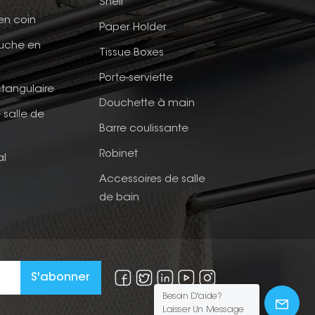
Shelf
en coin
Paper Holder
ouche en
Tissue Boxes
Porte-serviette
tangulaire
Douchette à main
 salle de
Barre coulissante
Robinet
al
Accessoires de salle
de bain
Besoin D'aide?
Laisser Un Message