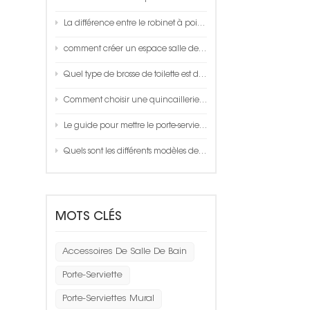
La différence entre le robinet à poignée unique et le robinet thermostatique
comment créer un espace salle de bain?
Quel type de brosse de toilette est de bonne qualité ?
Comment choisir une quincaillerie aluminium space de qualité ?
Le guide pour mettre le porte-serviettes dans votre salle de bain
Quels sont les différents modèles de pulvérisation disponibles sur une douchette à main ?
MOTS CLÉS
Accessoires De Salle De Bain
Porte-Serviette
Porte-Serviettes Mural