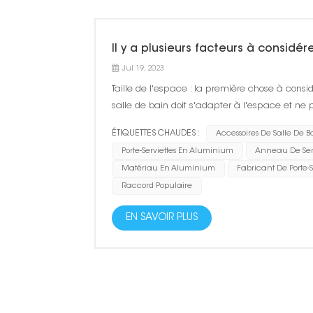
Il y a plusieurs facteurs à considér
Jul 19, 2023
Taille de l'espace : la première chose à considé
salle de bain doit s'adapter à l'espace et ne 
généralement un type suspendu, un type de co
ÉTIQUETTES CHAUDES :
Accessoires De Salle De B
Porte-Serviettes En Aluminium
Anneau De Ser
Matériau En Aluminium
Fabricant De Porte-S
Raccord Populaire
EN SAVOIR PLUS