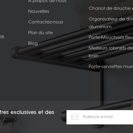
À propos de nous
Chariot de douche 
Nouvelles
Organisateur de d
Contactez-nous
aluminium
Plan du site
06
Porte-Mouchoirs Rec
Blog
Meilleurs robinets de
bain
Porte-serviettes mur
fres exclusives et des