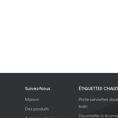
Suivez-Nous
ÉTIQUETTES CHAUD
Maison
Porte-serviettes dou
bain
Des produits
Douchette à écono