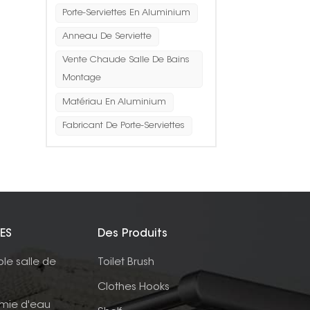
Porte-Serviettes En Aluminium
Anneau De Serviette
Vente Chaude Salle De Bains
Montage
Matériau En Aluminium
Fabricant De Porte-Serviettes
ES
Des Produits
ble salle de
Toilet Brush
Clothes Hooks
mie d'eau