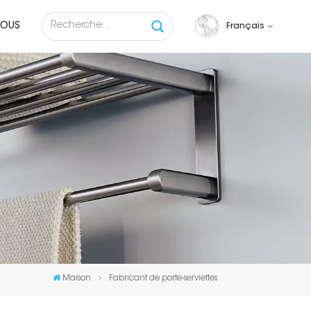
NOUS
Français
English
français
русский
español
Tiếng việt
Maison
Fabricant de porte-serviettes