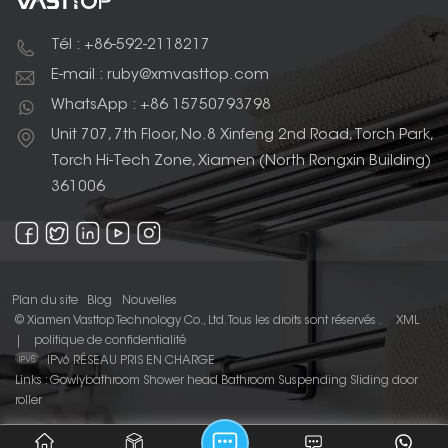
Tél : +86-592-2118217
E-mail : ruby@xmvasttop.com
WhatsApp : +86 15750793798
Unit 707, 7th Floor, No.8 Xinfeng 2nd Road, Torch Park,
Torch Hi-Tech Zone, Xiamen (North Rongxin Building)
361006
Plan du site
Blog
Nouvelles
© Xiamen Vasttop Technology Co., Ltd. Tous les droits sont réservés .
XML
|
politique de confidentialité
IPv6 RÉSEAU PRIS EN CHARGE
Links :
Gowlybathroom
Shower head
Bathroom Suspending Sliding door
roller