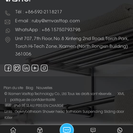
Tél : +86-592-2118217
E-mail : ruby@xmvasttop.com
WhatsApp : +86 15750793798
Unit 707, 7th Floor, No.8 Xinfeng 2nd Road, Torch Park,
Torch Hi-Tech Zone, Xiamen (North Rongxin Building)
361006
Plan du site
Blog
Nouvelles
© Xiamen Vasttop Technology Co., Ltd. Tous les droits sont réservés .
XML
|
politique de confidentialité
IPv6 RÉSEAU PRIS EN CHARGE
Links :
Gowlybathroom
Shower head
Bathroom Suspending Sliding door
roller