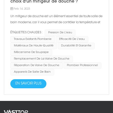
choix d'un mitigeur de douche ?
Feb 14, 2023
Un mitigeur de douche est un élément essentiel de toute salle de
bain moderne, car il vous permet de contrôler la température et
le débit de l'eau pendant votre douche. Lors du choix d'un
ÉTIQUETTES CHAUDES :
Pression De L'eau
mitigeur de douche, plusieurs facteurs doivent être pris en
Travaux Existants Plomberie
Efficacité De L'eau
compte pour vous assurer d'obtenir le meilleur produ...
Matériaux De Haute Qualité
Durabilité Et Garantie
Mécanisme De Soupape
Remplacement De La Valve De Douche
Réparation De Valve De Douche
Plombier Professionnel
Appareils De Salle De Bain
EN SAVOIR PLUS