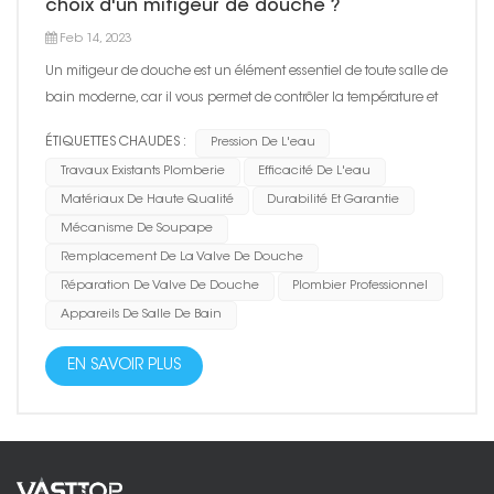
choix d'un mitigeur de douche ?
Feb 14, 2023
Un mitigeur de douche est un élément essentiel de toute salle de
bain moderne, car il vous permet de contrôler la température et
le débit de l'eau pendant votre douche. Lors du choix d'un
ÉTIQUETTES CHAUDES :
Pression De L'eau
mitigeur de douche, plusieurs facteurs doivent être pris en
Travaux Existants Plomberie
Efficacité De L'eau
compte pour vous assurer d'obtenir le meilleur produ...
Matériaux De Haute Qualité
Durabilité Et Garantie
Mécanisme De Soupape
Remplacement De La Valve De Douche
Réparation De Valve De Douche
Plombier Professionnel
Appareils De Salle De Bain
EN SAVOIR PLUS