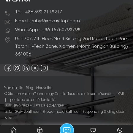
Tél : +86-592-2118217
E-mail : ruby@xmvasttop.com
WhatsApp : +86 15750793798
Unit 707, 7th Floor, No.8 Xinfeng 2nd Road, Torch Park,
Torch Hi-Tech Zone, Xiamen (North Rongxin Building)
361006
Plan du site
Blog
Nouvelles
© Xiamen Vasttop Technology Co., Ltd. Tous les droits sont réservés .
XML
|
politique de confidentialité
IPv6 RÉSEAU PRIS EN CHARGE
Links :
Gowlybathroom
Shower head
Bathroom Suspending Sliding door
roller