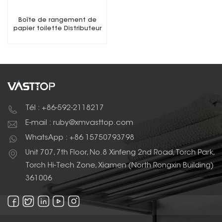
Boîte de rangement de
papier toilette Distributeur
de papier toilette
multifonction
Tél : +86-592-2118217
E-mail : ruby@xmvasttop.com
WhatsApp : +86 15750793798
Unit 707, 7th Floor, No.8 Xinfeng 2nd Road, Torch Park,
Torch Hi-Tech Zone, Xiamen (North Rongxin Building)
361006