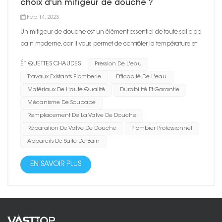
choix d'un mitigeur de douche ?
Feb 14, 2023
Un mitigeur de douche est un élément essentiel de toute salle de
bain moderne, car il vous permet de contrôler la température et
le débit de l'eau pendant votre douche. Lors du choix d'un
ÉTIQUETTES CHAUDES :
Pression De L'eau
mitigeur de douche, plusieurs facteurs doivent être pris en
Travaux Existants Plomberie
Efficacité De L'eau
compte pour vous assurer d'obtenir le meilleur produ...
Matériaux De Haute Qualité
Durabilité Et Garantie
Mécanisme De Soupape
Remplacement De La Valve De Douche
Réparation De Valve De Douche
Plombier Professionnel
Appareils De Salle De Bain
EN SAVOIR PLUS