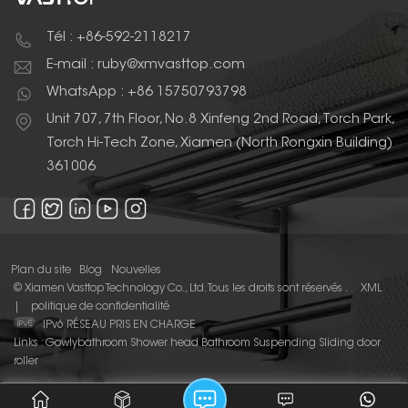
Tél : +86-592-2118217
E-mail : ruby@xmvasttop.com
WhatsApp : +86 15750793798
Unit 707, 7th Floor, No.8 Xinfeng 2nd Road, Torch Park,
Torch Hi-Tech Zone, Xiamen (North Rongxin Building)
361006
Plan du site
Blog
Nouvelles
© Xiamen Vasttop Technology Co., Ltd. Tous les droits sont réservés .
XML
|
politique de confidentialité
IPv6 RÉSEAU PRIS EN CHARGE
Links :
Gowlybathroom
Shower head
Bathroom Suspending Sliding door
roller