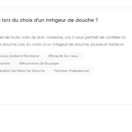
lors du choix d'un mitigeur de douche ?
l de toute salle de bain moderne, car il vous permet de contrôler la
e douche. Lors du choix d'un mitigeur de douche, plusieurs facteurs
'obtenir le meilleur produ...
avaux Existants Plomberie
Efficacité De L'eau
arantie
Mécanisme De Soupape
ration De Valve De Douche
Plombier Professionnel