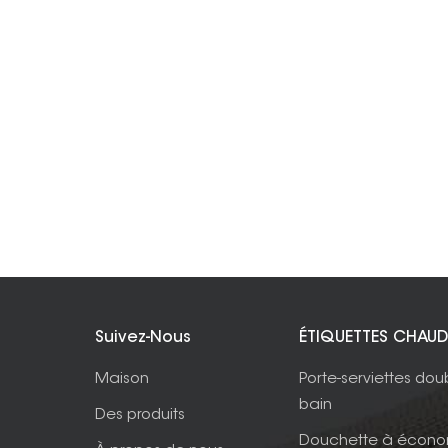
Suivez-Nous
ÉTIQUETTES CHAUD
Maison
Porte-serviettes dou
bain
Des produits
Douchette à écono