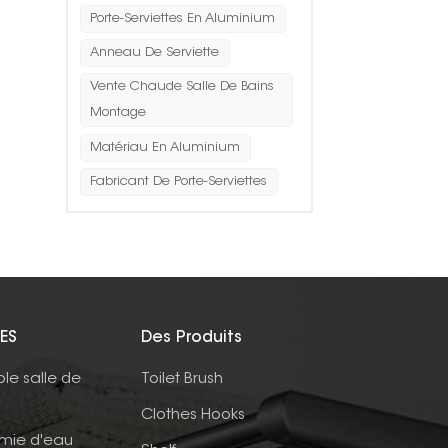
Porte-Serviettes En Aluminium
Anneau De Serviette
Vente Chaude Salle De Bains
Montage
Matériau En Aluminium
Fabricant De Porte-Serviettes
ES
Des Produits
ble salle de
Toilet Brush
Clothes Hooks
mie d'eau