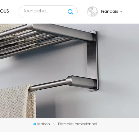
NOUS
Français
English
français
русский
español
Tiếng việt
Maison
Plombier professionnel