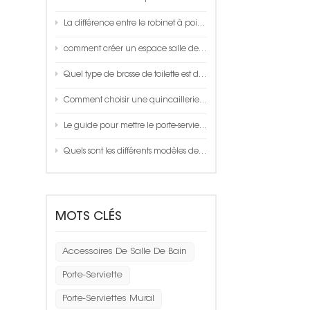
La différence entre le robinet à poignée unique et le robinet thermostatique
comment créer un espace salle de bain?
Quel type de brosse de toilette est de bonne qualité ?
Comment choisir une quincaillerie aluminium space de qualité ?
Le guide pour mettre le porte-serviettes dans votre salle de bain
Quels sont les différents modèles de pulvérisation disponibles sur une douchette à main ?
MOTS CLÉS
Accessoires De Salle De Bain
Porte-Serviette
Porte-Serviettes Mural