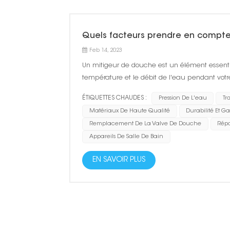
Quels facteurs prendre en compte 
Feb 14, 2023
Un mitigeur de douche est un élément essentie
température et le débit de l'eau pendant votr
doivent être pris en compte pour vous assurer d
ÉTIQUETTES CHAUDES :
Pression De L'eau
Tr
Matériaux De Haute Qualité
Durabilité Et G
Remplacement De La Valve De Douche
Répa
Appareils De Salle De Bain
EN SAVOIR PLUS