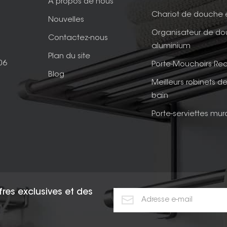
À propos de nous
Chariot de douche 
Nouvelles
Organisateur de d
Contactez-nous
aluminium
Plan du site
06
Porte-Mouchoirs Rec
Blog
Meilleurs robinets de
bain
Porte-serviettes mur
fres exclusives et des