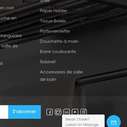
Shelf
en coin
Paper Holder
ouche en
Tissue Boxes
Porte-serviette
tangulaire
Douchette à main
 salle de
Barre coulissante
Robinet
al
Accessoires de salle
de bain
Besoin D'aide?
Laisser Un Message