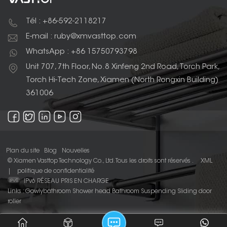
Tél : +86-592-2118217
E-mail : ruby@xmvasttop.com
WhatsApp : +86 15750793798
Unit 707, 7th Floor, No.8 Xinfeng 2nd Road, Torch Park,
Torch Hi-Tech Zone, Xiamen (North Rongxin Building)
361006
Plan du site
Blog
Nouvelles
© Xiamen Vasttop Technology Co., Ltd. Tous les droits sont réservés .
XML
|
politique de confidentialité
IPv6 RÉSEAU PRIS EN CHARGE
Links :
Gowlybathroom
Shower head
Bathroom Suspending Sliding door
roller