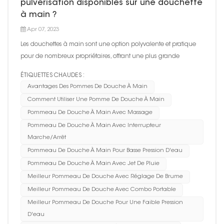
pulvérisation disponibles sur une douchette
à main ?
Apr 07, 2023
Les douchettes à main sont une option polyvalente et pratique
pour de nombreux propriétaires, offrant une plus grande
flexibilité et une plus grande facilité d'utilisation que les pommes
ÉTIQUETTES CHAUDES :
de douche fixes traditionnelles. L'un des principaux avantages
Avantages Des Pommes De Douche À Main
d'une douchette à main est la possibilité de bascu...
Comment Utiliser Une Pomme De Douche À Main
Pommeau De Douche À Main Avec Massage
Pommeau De Douche À Main Avec Interrupteur
Marche/arrêt
Pommeau De Douche À Main Pour Basse Pression D'eau
Pommeau De Douche À Main Avec Jet De Pluie
Meilleur Pommeau De Douche Avec Réglage De Brume
Meilleur Pommeau De Douche Avec Combo Portable
Meilleur Pommeau De Douche Pour Une Faible Pression
D'eau