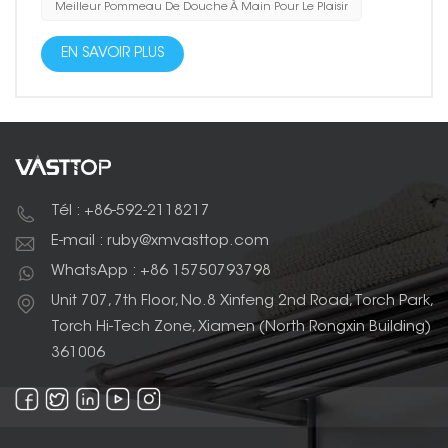
Meilleur Pommeau De Douche À Main Pour Le Plaisir
EN SAVOIR PLUS
Tél : +86-592-2118217
E-mail : ruby@xmvasttop.com
WhatsApp : +86 15750793798
Unit 707, 7th Floor, No.8 Xinfeng 2nd Road, Torch Park,
Torch Hi-Tech Zone, Xiamen (North Rongxin Building)
361006