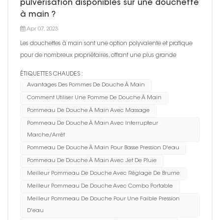
pulvérisation disponibles sur une douchette
à main ?
Apr 07, 2023
Les douchettes à main sont une option polyvalente et pratique
pour de nombreux propriétaires, offrant une plus grande
flexibilité et une plus grande facilité d'utilisation que les pommes
ÉTIQUETTES CHAUDES :
de douche fixes traditionnelles. L'un des principaux avantages
Avantages Des Pommes De Douche À Main
d'une douchette à main est la possibilité de bascu...
Comment Utiliser Une Pomme De Douche À Main
Pommeau De Douche À Main Avec Massage
Pommeau De Douche À Main Avec Interrupteur
Marche/arrêt
Pommeau De Douche À Main Pour Basse Pression D'eau
Pommeau De Douche À Main Avec Jet De Pluie
Meilleur Pommeau De Douche Avec Réglage De Brume
Meilleur Pommeau De Douche Avec Combo Portable
Meilleur Pommeau De Douche Pour Une Faible Pression
D'eau