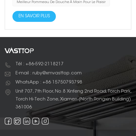
Meilleur Pommeau De Douche À Main Pour Le Plaisir
EN SAVOIR PLUS
Tél : +86-592-2118217
E-mail : ruby@xmvasttop.com
WhatsApp : +86 15750793798
Unit 707, 7th Floor, No.8 Xinfeng 2nd Road, Torch Park,
Torch Hi-Tech Zone, Xiamen (North Rongxin Building)
361006