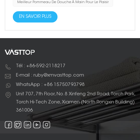
Meilleur Pommeau De Douche À Main Pour Le Plaisir
EN SAVOIR PLUS
Tél : +86-592-2118217
E-mail : ruby@xmvasttop.com
WhatsApp : +86 15750793798
Unit 707, 7th Floor, No.8 Xinfeng 2nd Road, Torch Park,
Torch Hi-Tech Zone, Xiamen (North Rongxin Building)
361006