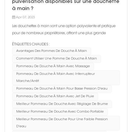
pulvérisation disponibles sur une douchette
à main ?
Apr 07, 2023
Les douchettes à main sont une option polyvalente et pratique
pour de nombreux propriétaires, offrant une plus grande
flexibilité et une plus grande facilité d'utilisation que les pommes
ÉTIQUETTES CHAUDES :
de douche fixes traditionnelles. L'un des principaux avantages
Avantages Des Pommes De Douche À Main
d'une douchette à main est la possibilité de bascu...
Comment Utiliser Une Pomme De Douche À Main
Pommeau De Douche À Main Avec Massage
Pommeau De Douche À Main Avec Interrupteur
Marche/arrêt
Pommeau De Douche À Main Pour Basse Pression D'eau
Pommeau De Douche À Main Avec Jet De Pluie
Meilleur Pommeau De Douche Avec Réglage De Brume
Meilleur Pommeau De Douche Avec Combo Portable
Meilleur Pommeau De Douche Pour Une Faible Pression
D'eau