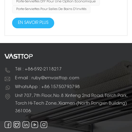
Porte-Serviettes DIY Pour Une Option Économique
Porte-Serviettes Pour Salles De Bains D'invités
EN SAVOIR PLUS
Tél : +86-592-2118217
E-mail : ruby@xmvasttop.com
WhatsApp : +86 15750793798
Unit 707, 7th Floor, No.8 Xinfeng 2nd Road, Torch Park,
Torch Hi-Tech Zone, Xiamen (North Rongxin Building)
361006