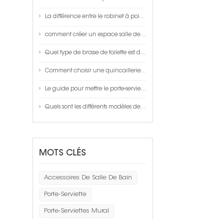
La différence entre le robinet à poignée unique et le robinet thermostatique
comment créer un espace salle de bain?
Quel type de brosse de toilette est de bonne qualité ?
Comment choisir une quincaillerie aluminium space de qualité ?
Le guide pour mettre le porte-serviettes dans votre salle de bain
Quels sont les différents modèles de pulvérisation disponibles sur une douchette à main ?
MOTS CLÉS
Accessoires De Salle De Bain
Porte-Serviette
Porte-Serviettes Mural