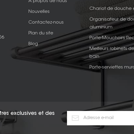
À propos de nous
Chariot de douche 
Nouvelles
Organisateur de d
Contactez-nous
aluminium
Plan du site
06
Porte-Mouchoirs Rec
Blog
Meilleurs robinets de
bain
Porte-serviettes mur
fres exclusives et des