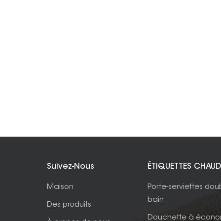
Suivez-Nous
ÉTIQUETTES CHAUD
Maison
Porte-serviettes dou
bain
Des produits
Douchette à écono