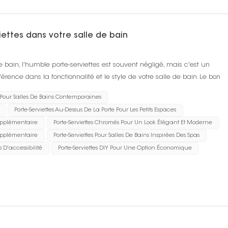
iettes dans votre salle de bain
 bain, l'humble porte-serviettes est souvent négligé, mais c'est un
rence dans la fonctionnalité et le style de votre salle de bain. Le bon
 serviettes bien orga...
 Pour Salles De Bains Contemporaines
Porte-Serviettes Au-Dessus De La Porte Pour Les Petits Espaces
Supplémentaire
Porte-Serviettes Chromés Pour Un Look Élégant Et Moderne
Supplémentaire
Porte-Serviettes Pour Salles De Bains Inspirées Des Spas
 D'accessibilité
Porte-Serviettes DIY Pour Une Option Économique