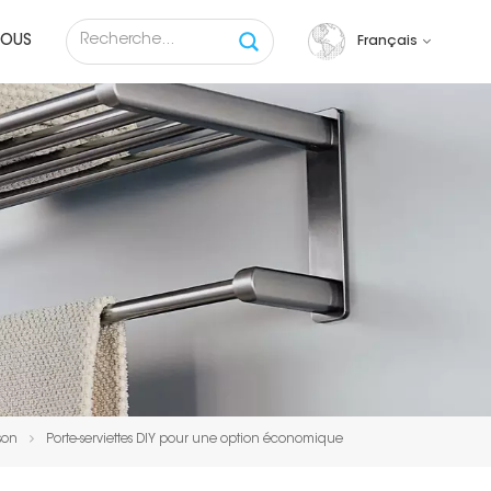
NOUS
Français
English
français
русский
español
Tiếng việt
son
Porte-serviettes DIY pour une option économique