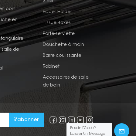
Shelf
en coin
Paper Holder
ouche en
Tissue Boxes
Porte-serviette
tangulaire
Douchette à main
 salle de
Barre coulissante
Robinet
al
Accessoires de salle
de bain
Besoin D'aide?
Laisser Un Message