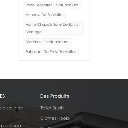
Porte-Serviettes En Aluminium
Anneau De Serviette
Vente Chaude Salle De Bains
Montage
Matériau En Aluminium
Fabricant De Porte-Serviettes
ES
Des Produits
ble salle de
Toilet Brush
Clothes Hooks
mie d'eau