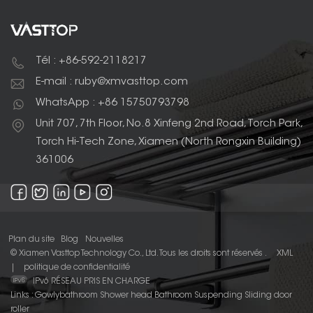
Tél : +86-592-2118217
E-mail : ruby@xmvasttop.com
WhatsApp : +86 15750793798
Unit 707, 7th Floor, No.8 Xinfeng 2nd Road, Torch Park,
Torch Hi-Tech Zone, Xiamen (North Rongxin Building)
361006
Plan du site
Blog
Nouvelles
© Xiamen Vasttop Technology Co., Ltd. Tous les droits sont réservés .
XML
|
politique de confidentialité
IPv6 RÉSEAU PRIS EN CHARGE
Links :
Gowlybathroom
Shower head
Bathroom Suspending Sliding door
roller