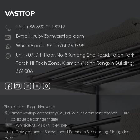
Tél : +86-592-2118217
E-mail : ruby@xmvasttop.com
WhatsApp : +86 15750793798
Unit 707, 7th Floor, No.8 Xinfeng 2nd Road, Torch Park,
Torch Hi-Tech Zone, Xiamen (North Rongxin Building)
361006
Plan du site
Blog
Nouvelles
© Xiamen Vasttop Technology Co., Ltd. Tous les droits sont réservés .
XML
|
politique de confidentialité
IPv6 RÉSEAU PRIS EN CHARGE
Links :
Gowlybathroom
Shower head
Bathroom Suspending Sliding door
roller