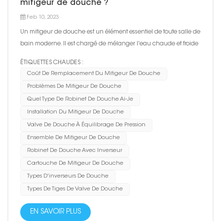
mitigeur de douche ?
Feb 10, 2023
Un mitigeur de douche est un élément essentiel de toute salle de
bain moderne. Il est chargé de mélanger l'eau chaude et froide
pour vous fournir la température souhaitée pour votre douche.
ÉTIQUETTES CHAUDES :
Cependant, comme tout autre système de plomberie, les
Coût De Remplacement Du Mitigeur De Douche
mitigeurs de douche peuvent développer des problèmes ave...
Problèmes De Mitigeur De Douche
Quel Type De Robinet De Douche Ai-Je
Installation Du Mitigeur De Douche
Valve De Douche À Équilibrage De Pression
Ensemble De Mitigeur De Douche
Robinet De Douche Avec Inverseur
Cartouche De Mitigeur De Douche
Types D'inverseurs De Douche
Types De Tiges De Valve De Douche
EN SAVOIR PLUS