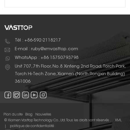
Tél : +86-592-2118217
E-mail : ruby@xmvasttop.com
WhatsApp : +86 15750793798
Unit 707, 7th Floor, No.8 Xinfeng 2nd Road, Torch Park,
Torch Hi-Tech Zone, Xiamen (North Rongxin Building)
361006
Plan du site
Blog
Nouvelles
© Xiamen Vasttop Technology Co., Ltd. Tous les droits sont réservés .
XML
|
politique de confidentialité