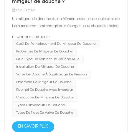
mitigeur de douche ?
Feb 10, 2023
Un mitigeur de douche est un élément essentiel de toute salle de
bain moderne. Il est chargé de mélanger l'eau chaude et froide
pour vous fournir la température souhaitée pour votre douche.
ÉTIQUETTES CHAUDES :
Cependant, comme tout autre système de plomberie, les
Coût De Remplacement Du Mitigeur De Douche
mitigeurs de douche peuvent développer des problèmes ave...
Problèmes De Mitigeur De Douche
Quel Type De Robinet De Douche Ai-Je
Installation Du Mitigeur De Douche
Valve De Douche À Équilibrage De Pression
Ensemble De Mitigeur De Douche
Robinet De Douche Avec Inverseur
Cartouche De Mitigeur De Douche
Types D'inverseurs De Douche
Types De Tiges De Valve De Douche
EN SAVOIR PLUS