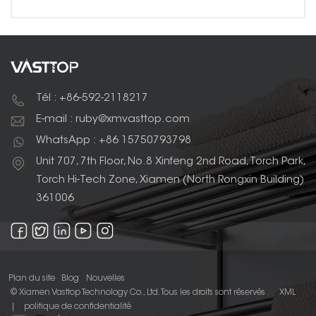
Tél : +86-592-2118217
E-mail : ruby@xmvasttop.com
WhatsApp : +86 15750793798
Unit 707, 7th Floor, No.8 Xinfeng 2nd Road, Torch Park,
Torch Hi-Tech Zone, Xiamen (North Rongxin Building)
361006
Plan du site
Blog
Nouvelles
© Xiamen Vasttop Technology Co., Ltd. Tous les droits sont réservés .
XML
|
politique de confidentialité