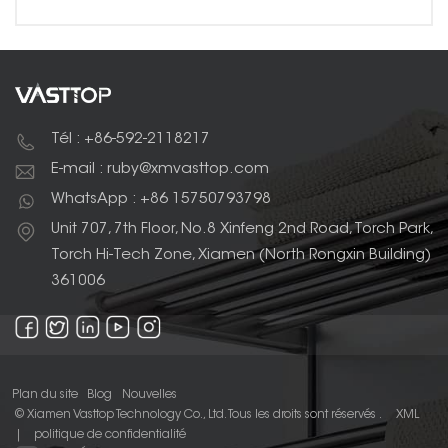
Tél : +86-592-2118217
E-mail : ruby@xmvasttop.com
WhatsApp : +86 15750793798
Unit 707, 7th Floor, No.8 Xinfeng 2nd Road, Torch Park,
Torch Hi-Tech Zone, Xiamen (North Rongxin Building)
361006
Plan du site
Blog
Nouvelles
© Xiamen Vasttop Technology Co., Ltd. Tous les droits sont réservés .
XML
|
politique de confidentialité