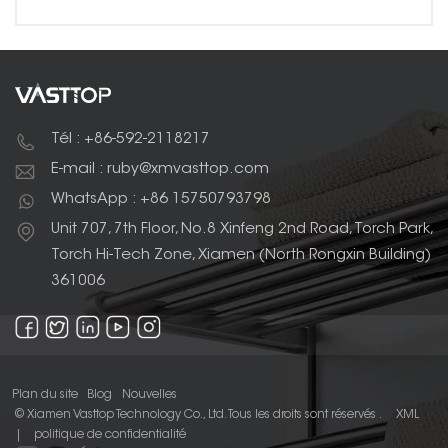
Tél : +86-592-2118217
E-mail : ruby@xmvasttop.com
WhatsApp : +86 15750793798
Unit 707, 7th Floor, No.8 Xinfeng 2nd Road, Torch Park,
Torch Hi-Tech Zone, Xiamen (North Rongxin Building)
361006
Plan du site
Blog
Nouvelles
© Xiamen Vasttop Technology Co., Ltd. Tous les droits sont réservés .
XML
|
politique de confidentialité