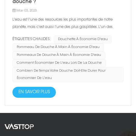
douche ?
Mar 03, 2023
L'eau est l'une des ressources les plus importantes de notre
planète, mais c'est aussi l'une des plus gaspillées. L'un des
moyens les plus simples d'économiser l'eau consiste à tenir
ÉTIQUETTES CHAUDES :
Douchette À Économie D'eau
compte de nos routines quotidiennes de douche. Voici quelques
Pommeau De Douche À Main À Économie D'eau
conseils pour économiser l'eau lors de la douche : ...
Pommeaux De Douche À Main À Économie D'eau
Comment Économiser De L'eau Lors De La Douche
Combien De Temps Votre Douche Doit-Elle Durer Pour
Économiser De L'eau
EN SAVOIR PLUS