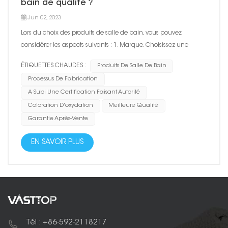
bain de qualité ?
Jun 02, 2023
Lors du choix des produits de salle de bain, vous pouvez
considérer les aspects suivants : 1. Marque. Choisissez une
marque bien connue, car les produits de marques bien
ÉTIQUETTES CHAUDES :
Produits De Salle De Bain
connues ont généralement une meilleure qualité, un meilleur
Processus De Fabrication
service et une meilleure garantie après-vente. 2. Processus...
A Subi Une Certification Faisant Autorité
Coloration D'oxydation
Meilleure Qualité
Garantie Après-Vente
EN SAVOIR PLUS
Tél : +86-592-2118217