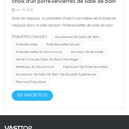
choix d'un porte-serviettes de salle de bain
Jul 19, 2023
Taille de l'espace : la première chose à considérer est la taille de
l'espace dans la salle de bain. Porte-serviettes de salle de bain
doit s'adapter à l'espace et ne pas prendre trop de place. Les
ÉTIQUETTES CHAUDES :
Accessoires De Salle De Bain
porte-serviettes de salle de bain ont généralement un type
Porte-Serviette
Porte-Serviettes Mural
suspendu, un type de colonne, un type fixe...
Porte-Serviettes En Aluminium
Anneau De Serviette
Vente Chaude Salle De Bains Montage
Matériau En Aluminium
Fabricant De Porte-Serviettes
Accessoire De Salle De Bain De Qualité Supérieure
Raccord Populaire
EN SAVOIR PLUS