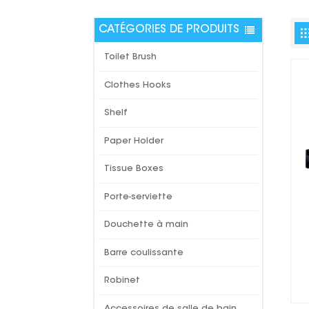
CATÉGORIES DE PRODUITS
Toilet Brush
Clothes Hooks
Shelf
Paper Holder
Tissue Boxes
Porte-serviette
Douchette à main
Barre coulissante
Robinet
Accessoires de salle de bain