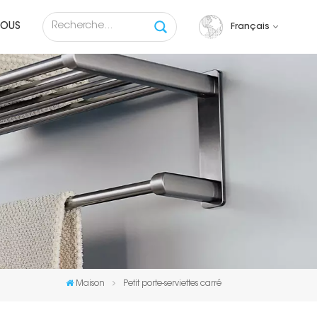
NOUS
Français
English
français
русский
español
Tiếng việt
Maison
Petit porte-serviettes carré