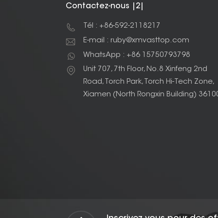
Contactez-nous |2|
Tél : +86-592-2118217
E-mail : ruby@xmvasttop.com
WhatsApp : +86 15750793798
Unit 707, 7th Floor, No.8 Xinfeng 2nd
Road, Torch Park, Torch Hi-Tech Zone,
Xiamen (North Rongxin Building) 3610