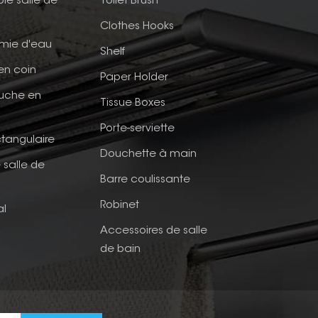
ble salle de
Toilet Brush
Clothes Hooks
mie d'eau
Shelf
en coin
Paper Holder
ouche en
Tissue Boxes
Porte-serviette
tangulaire
Douchette à main
 salle de
Barre coulissante
Robinet
al
Accessoires de salle
de bain