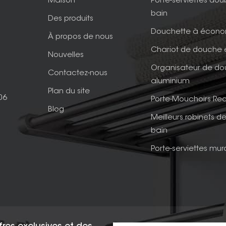
Maison
Porte-serviettes dou
bain
Des produits
Douchette à écono
À propos de nous
Chariot de douche 
Nouvelles
Organisateur de d
Contactez-nous
aluminium
Plan du site
06
Porte-Mouchoirs Rec
Blog
Meilleurs robinets de
bain
Porte-serviettes mur