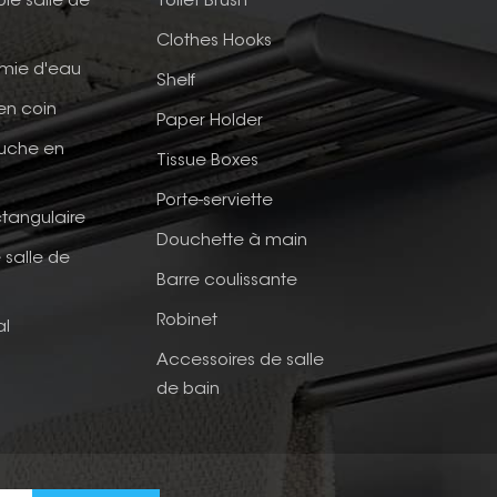
ble salle de
Toilet Brush
Clothes Hooks
mie d'eau
Shelf
en coin
Paper Holder
ouche en
Tissue Boxes
Porte-serviette
tangulaire
Douchette à main
 salle de
Barre coulissante
Robinet
al
Accessoires de salle
de bain