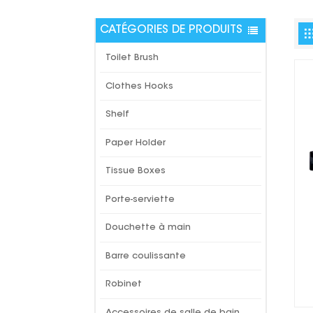
CATÉGORIES DE PRODUITS
Toilet Brush
Clothes Hooks
Shelf
Paper Holder
Tissue Boxes
Porte-serviette
Douchette à main
Barre coulissante
Robinet
Accessoires de salle de bain