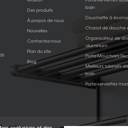
Maison
Porte-serviettes dou
bain
Des produits
Douchette à écono
À propos de nous
Chariot de douche 
Nouvelles
Organisateur de d
Contactez-nous
aluminium
Plan du site
06
Porte-Mouchoirs Rec
Blog
Meilleurs robinets de
bain
Porte-serviettes mur