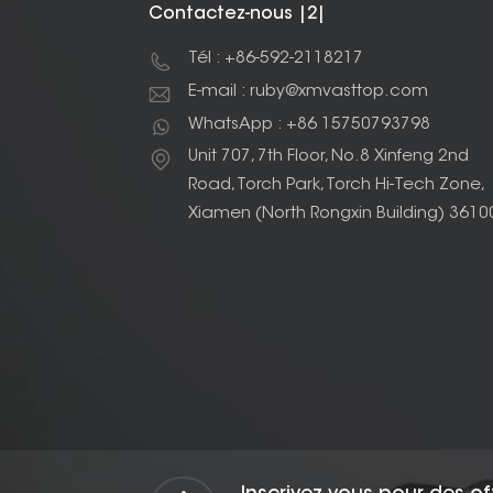
Contactez-nous |2|
Tél : +86-592-2118217
E-mail : ruby@xmvasttop.com
WhatsApp : +86 15750793798
Unit 707, 7th Floor, No.8 Xinfeng 2nd
Road, Torch Park, Torch Hi-Tech Zone,
Xiamen (North Rongxin Building) 3610