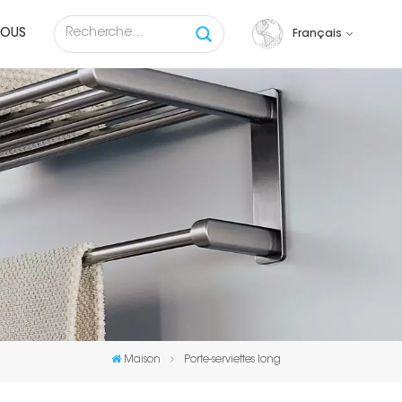
NOUS
Français
English
français
русский
español
Tiếng việt
Maison
Porte-serviettes long