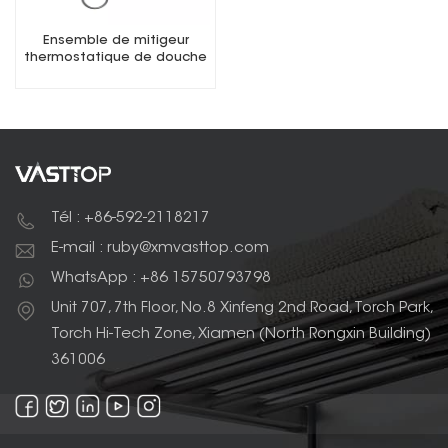
Ensemble de mitigeur
thermostatique de douche
à trois fonctions
Tél : +86-592-2118217
E-mail : ruby@xmvasttop.com
WhatsApp : +86 15750793798
Unit 707, 7th Floor, No.8 Xinfeng 2nd Road, Torch Park,
Torch Hi-Tech Zone, Xiamen (North Rongxin Building)
361006