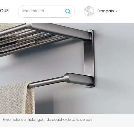
NOUS
Français
English
français
русский
español
Tiếng việt
Ensembles de mélangeur de douche de salle de bain