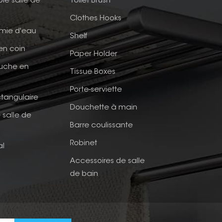
ble salle de
Toilet Brush
Clothes Hooks
mie d'eau
Shelf
en coin
Paper Holder
ouche en
Tissue Boxes
Porte-serviette
tangulaire
Douchette à main
 salle de
Barre coulissante
Robinet
al
Accessoires de salle
de bain