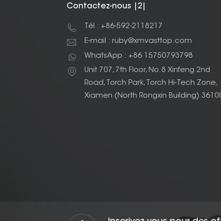
Contactez-nous |2|
Tél : +86-592-2118217
E-mail : ruby@xmvasttop.com
WhatsApp : +86 15750793798
Unit 707, 7th Floor, No.8 Xinfeng 2nd
Road, Torch Park, Torch Hi-Tech Zone,
Xiamen (North Rongxin Building) 3610