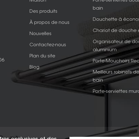
Maison
Porte-serviettes dou
bain
Des produits
Douchette à écono
À propos de nous
Chariot de douche 
Nouvelles
Organisateur de d
Contactez-nous
aluminium
Plan du site
06
Porte-Mouchoirs Rec
Blog
Meilleurs robinets de
bain
Porte-serviettes mur