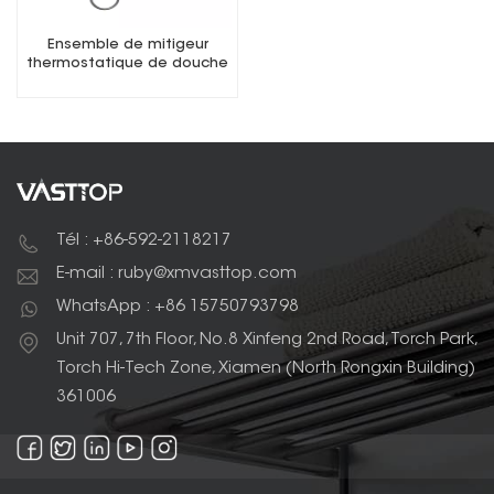
Ensemble de mitigeur
thermostatique de douche
à trois fonctions
Tél : +86-592-2118217
E-mail : ruby@xmvasttop.com
WhatsApp : +86 15750793798
Unit 707, 7th Floor, No.8 Xinfeng 2nd Road, Torch Park,
Torch Hi-Tech Zone, Xiamen (North Rongxin Building)
361006