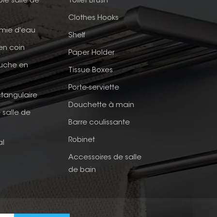
ble salle de
Toilet Brush
Clothes Hooks
mie d'eau
Shelf
en coin
Paper Holder
ouche en
Tissue Boxes
Porte-serviette
tangulaire
Douchette à main
 salle de
Barre coulissante
Robinet
al
Accessoires de salle
de bain