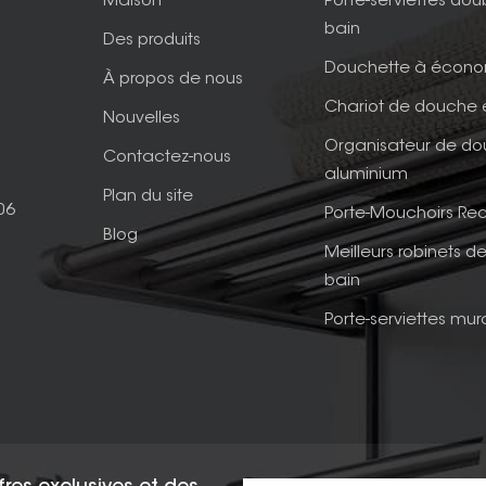
Maison
Porte-serviettes dou
bain
Des produits
Douchette à écono
À propos de nous
Chariot de douche 
Nouvelles
Organisateur de d
Contactez-nous
aluminium
Plan du site
06
Porte-Mouchoirs Rec
Blog
Meilleurs robinets de
bain
Porte-serviettes mur