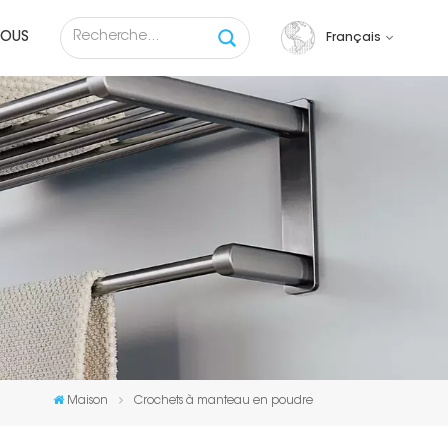
NOUS
Français
English
français
русский
español
Tiếng việt
Maison
Crochets à manteau en poudre