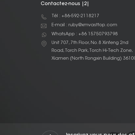
Contactez-nous |2|
Tél : +86-592-2118217
E-mail : ruby@xmvasttop.com
WhatsApp : +86 15750793798
Unit 707, 7th Floor, No.8 Xinfeng 2nd
Road, Torch Park, Torch Hi-Tech Zone,
Xiamen (North Rongxin Building) 3610