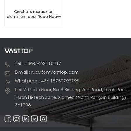
Crochets muraux en
aluminium pour Robe Heavy
Duty
Tél : +86-592-2118217
E-mail : ruby@xmvasttop.com
WhatsApp : +86 15750793798
Unit 707, 7th Floor, No.8 Xinfeng 2nd Road, Torch Park,
Torch Hi-Tech Zone, Xiamen (North Rongxin Building)
361006