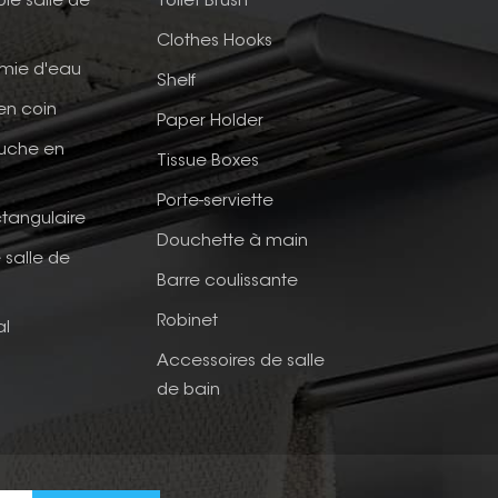
ble salle de
Toilet Brush
Clothes Hooks
mie d'eau
Shelf
en coin
Paper Holder
ouche en
Tissue Boxes
Porte-serviette
tangulaire
Douchette à main
 salle de
Barre coulissante
Robinet
al
Accessoires de salle
de bain