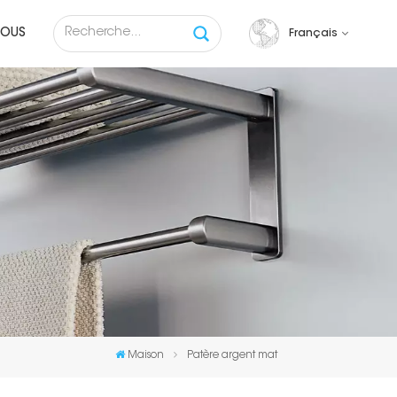
NOUS
Français
English
français
русский
español
Tiếng việt
Maison
Patère argent mat