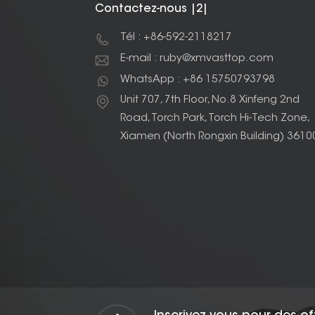
Contactez-nous |2|
Tél : +86-592-2118217
E-mail : ruby@xmvasttop.com
WhatsApp : +86 15750793798
Unit 707, 7th Floor, No.8 Xinfeng 2nd
Road, Torch Park, Torch Hi-Tech Zone,
Xiamen (North Rongxin Building) 3610