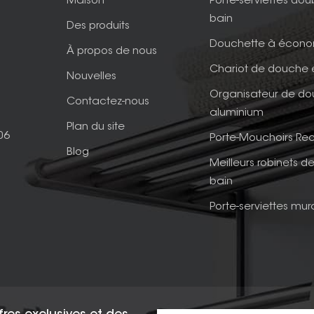
Maison
Porte-serviettes dou
bain
Des produits
Douchette à écono
À propos de nous
Chariot de douche 
Nouvelles
Organisateur de d
Contactez-nous
aluminium
Plan du site
06
Porte-Mouchoirs Rec
Blog
Meilleurs robinets de
bain
Porte-serviettes mur