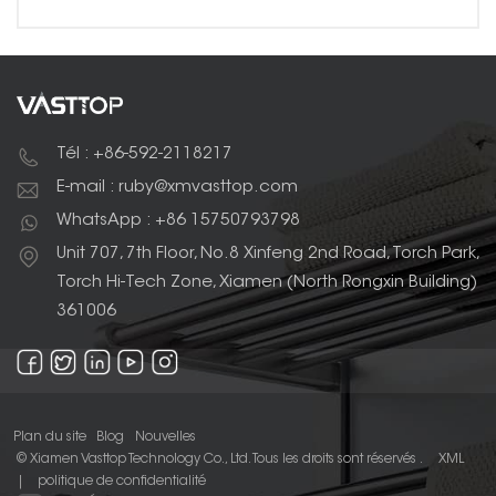
Tél : +86-592-2118217
E-mail : ruby@xmvasttop.com
WhatsApp : +86 15750793798
Unit 707, 7th Floor, No.8 Xinfeng 2nd Road, Torch Park,
Torch Hi-Tech Zone, Xiamen (North Rongxin Building)
361006
Plan du site
Blog
Nouvelles
© Xiamen Vasttop Technology Co., Ltd. Tous les droits sont réservés .
XML
|
politique de confidentialité