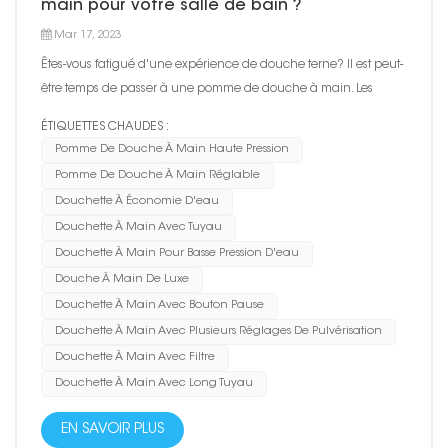
main pour votre salle de bain ?
Mar 17, 2023
Êtes-vous fatigué d'une expérience de douche terne? Il est peut-
être temps de passer à une pomme de douche à main. Les
pommes de douche à main sont un choix populaire pour de
ÉTIQUETTES CHAUDES :
nombreux propriétaires en raison de leur flexibilité et de leur
Pomme De Douche À Main Haute Pression
facilité d'utilisation. Dans ce blog, nous discuterons des 10...
Pomme De Douche À Main Réglable
Douchette À Économie D'eau
Douchette À Main Avec Tuyau
Douchette À Main Pour Basse Pression D'eau
Douche À Main De Luxe
Douchette À Main Avec Bouton Pause
Douchette À Main Avec Plusieurs Réglages De Pulvérisation
Douchette À Main Avec Filtre
Douchette À Main Avec Long Tuyau
EN SAVOIR PLUS