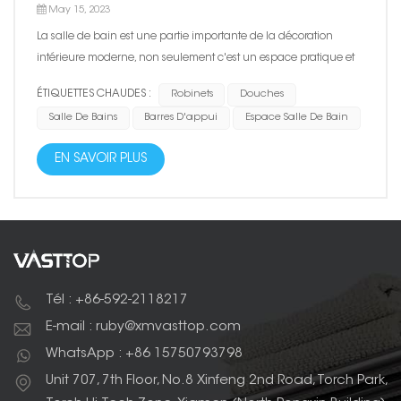
May 15, 2023
La salle de bain est une partie importante de la décoration
intérieure moderne, non seulement c'est un espace pratique et
fonctionnel, c'est aussi l'un des principaux arguments de vente
ÉTIQUETTES CHAUDES :
Robinets
Douches
de la maison. Par conséquent, comment choisir une salle de
Salle De Bains
Barres D'appui
Espace Salle De Bain
bain et comment créer un espace salle de bain est un su...
EN SAVOIR PLUS
Tél : +86-592-2118217
E-mail : ruby@xmvasttop.com
WhatsApp : +86 15750793798
Unit 707, 7th Floor, No.8 Xinfeng 2nd Road, Torch Park,