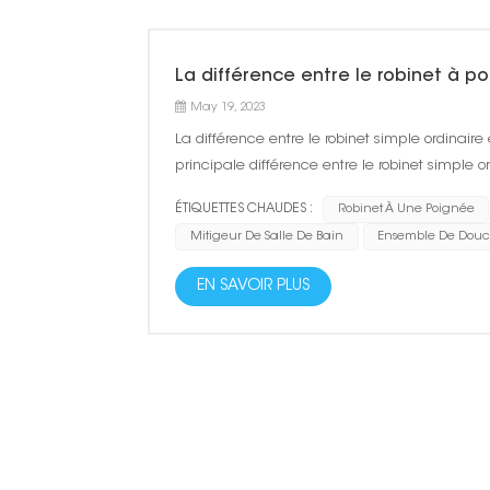
La différence entre le robinet à p
May 19, 2023
La différence entre le robinet simple ordinair
principale différence entre le robinet simple o
température。 Le robinet simple ordinaire se fai
ÉTIQUETTES CHAUDES :
Robinet À Une Poignée
Mitigeur De Salle De Bain
Ensemble De Dou
EN SAVOIR PLUS