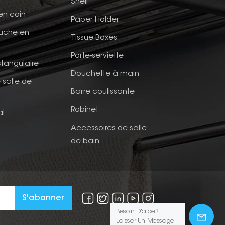
Shelf
en coin
Paper Holder
ouche en
Tissue Boxes
Porte-serviette
tangulaire
Douchette à main
 salle de
Barre coulissante
Robinet
al
Accessoires de salle
de bain
Besoin D'aide?
Laisser Un Message