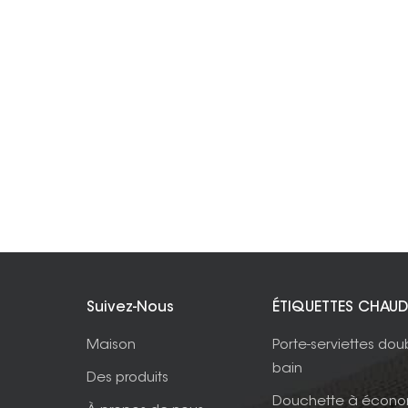
Suivez-Nous
ÉTIQUETTES CHAUD
Maison
Porte-serviettes dou
bain
Des produits
Douchette à écono