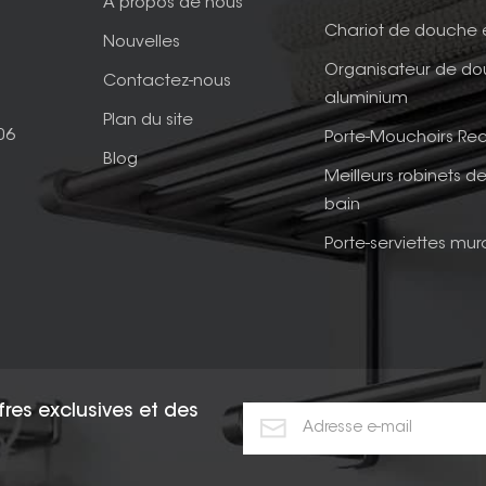
À propos de nous
Chariot de douche 
Nouvelles
Organisateur de d
Contactez-nous
aluminium
Plan du site
06
Porte-Mouchoirs Rec
Blog
Meilleurs robinets de
bain
Porte-serviettes mur
fres exclusives et des