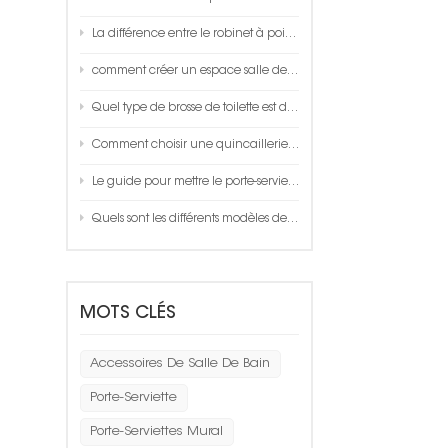
La différence entre le robinet à poignée unique et le robinet thermostatique
comment créer un espace salle de bain?
Quel type de brosse de toilette est de bonne qualité ?
Comment choisir une quincaillerie aluminium space de qualité ?
Le guide pour mettre le porte-serviettes dans votre salle de bain
Quels sont les différents modèles de pulvérisation disponibles sur une douchette à main ?
MOTS CLÉS
Accessoires De Salle De Bain
Porte-Serviette
Porte-Serviettes Mural