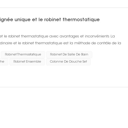
oignée unique et le robinet thermostatique
e et le robinet thermostatique avec avantages et inconvénients La
rdinaire et le robinet thermostatique est la méthode de contrôle de la
t par le rég...
Robinet Thermostatique
Robinet De Salle De Bain
che
Robinet Ensemble
Colonne De Douche Set