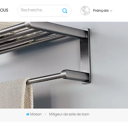
NOUS
Français
English
français
русский
español
Tiếng việt
Maison
Mitigeur de salle de bain