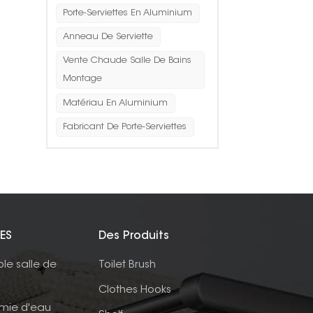
Porte-Serviettes En Aluminium
Anneau De Serviette
Vente Chaude Salle De Bains
Montage
Matériau En Aluminium
Fabricant De Porte-Serviettes
ES
Des Produits
ble salle de
Toilet Brush
Clothes Hooks
mie d'eau