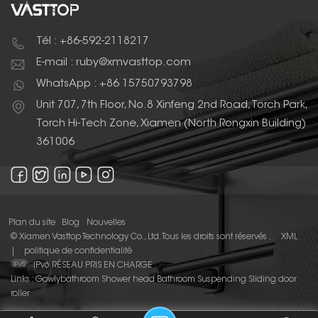
Tél : +86-592-2118217
E-mail : ruby@xmvasttop.com
WhatsApp : +86 15750793798
Unit 707, 7th Floor, No.8 Xinfeng 2nd Road, Torch Park,
Torch Hi-Tech Zone, Xiamen (North Rongxin Building)
361006
Plan du site
Blog
Nouvelles
© Xiamen Vasttop Technology Co., Ltd. Tous les droits sont réservés .
XML
|
politique de confidentialité
IPv6 RÉSEAU PRIS EN CHARGE
Links :
Gowlybathroom
Shower head
Bathroom Suspending Sliding door
roller