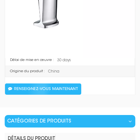
pour correspondre à l'aspect général de votre espace.
F1048
Numéro d'article :
Brass
Matériel :
Chrome
Couleur :
T/T, L/C
Paiement :
30 days
Délai de mise en œuvre :
China
Origine du produit :
RENSEIGNEZ-VOUS MAINTENANT
CATÉGORIES DE PRODUITS
DÉTAILS DU PRODUIT