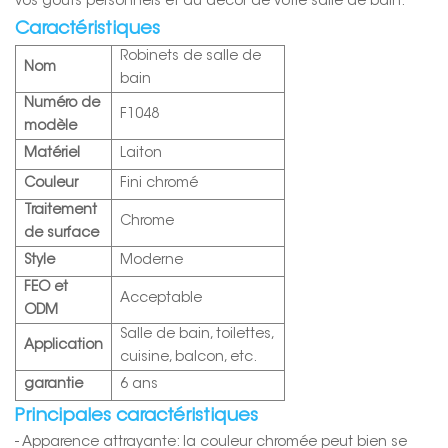
vos goûts personnels et au décor de votre salle de bain.
Caractéristiques
Robinets de salle de
Nom
bain
Numéro de
F1048
modèle
Matériel
Laiton
Couleur
Fini chromé
Traitement
Chrome
de surface
Style
Moderne
FEO et
Acceptable
ODM
Salle de bain, toilettes,
Application
cuisine, balcon, etc.
garantie
6 ans
Principales caractéristiques
- Apparence attrayante: la couleur chromée peut bien se