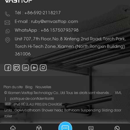
Tél : +86-592-2118217
E-mail : ruby@xmvasttop.com
WhatsApp : +86 15750793798
Unit 707, 7th Floor, No.8 Xinfeng 2nd Road, Torch Park,
Torch Hi-Tech Zone, Xiamen (North Rongxin Building)
361006
Plan du site
Blog
Nouvelles
© Xiamen Vasttop Technology Co., Ltd. Tous les droits sont réservés .
XML
|
politique de confidentialité
IPv6 RÉSEAU PRIS EN CHARGE
Links :
Gowlybathroom
Shower head
Bathroom Suspending Sliding door
roller