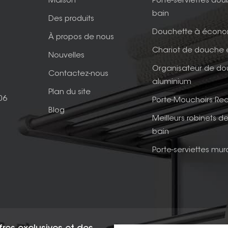
Maison
Porte-serviettes dou
bain
Des produits
Douchette à écono
À propos de nous
Chariot de douche 
Nouvelles
Organisateur de d
Contactez-nous
aluminium
Plan du site
06
Porte-Mouchoirs Rec
Blog
Meilleurs robinets de
bain
Porte-serviettes mur