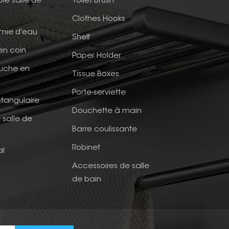
ble salle de
Toilet Brush
Clothes Hooks
mie d'eau
Shelf
en coin
Paper Holder
ouche en
Tissue Boxes
Porte-serviette
tangulaire
Douchette à main
 salle de
Barre coulissante
Robinet
al
Accessoires de salle
de bain