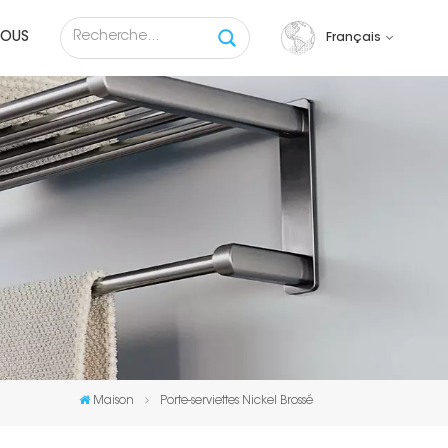
NOUS
Français
English
français
русский
español
Tiếng việt
Maison
Porte-serviettes Nickel Brossé