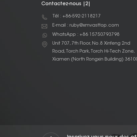
Contactez-nous |2|
Tél : +86-592-2118217
E-mail : ruby@xmvasttop.com
WhatsApp : +86 15750793798
Unit 707, 7th Floor, No.8 Xinfeng 2nd
Road, Torch Park, Torch Hi-Tech Zone,
Xiamen (North Rongxin Building) 3610