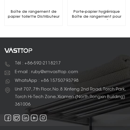
Boîte de rangement de
Porte-papier hygiénique
papier toilette Distributeur
Boîte de rangement pour
de papier toilette
papier hygiénique Étanche
multifonction
Tél : +86-592-2118217
E-mail : ruby@xmvasttop.com
WhatsApp : +86 15750793798
Unit 707, 7th Floor, No.8 Xinfeng 2nd Road, Torch Park,
Torch Hi-Tech Zone, Xiamen (North Rongxin Building)
361006