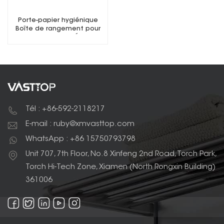
Porte-papier hygiénique
Boîte de rangement pour
papier hygiénique Étanche
Tél : +86-592-2118217
E-mail : ruby@xmvasttop.com
WhatsApp : +86 15750793798
Unit 707, 7th Floor, No.8 Xinfeng 2nd Road, Torch Park,
Torch Hi-Tech Zone, Xiamen (North Rongxin Building)
361006