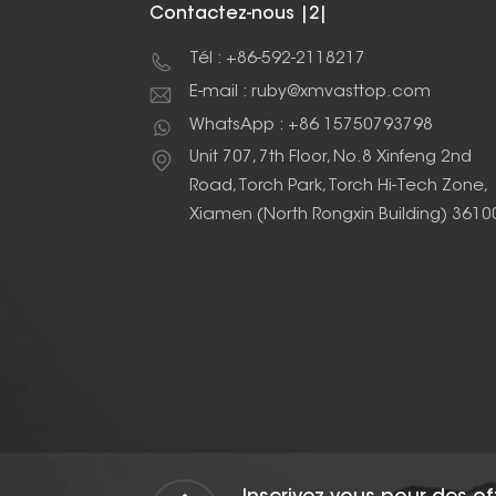
Contactez-nous |2|
Tél : +86-592-2118217
E-mail : ruby@xmvasttop.com
WhatsApp : +86 15750793798
Unit 707, 7th Floor, No.8 Xinfeng 2nd
Road, Torch Park, Torch Hi-Tech Zone,
Xiamen (North Rongxin Building) 3610