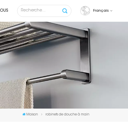
NOUS
Français
English
français
русский
español
Tiếng việt
Maison
robinets de douche à main