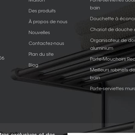
Maison
Porte-serviettes dou
bain
Des produits
Douchette à écono
À propos de nous
Chariot de douche 
Nouvelles
Organisateur de d
Contactez-nous
aluminium
Plan du site
06
Porte-Mouchoirs Rec
Blog
Meilleurs robinets de
bain
Porte-serviettes mur