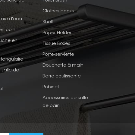
ble salle de
Toilet Brush
Clothes Hooks
mie d'eau
Shelf
en coin
Paper Holder
ouche en
Tissue Boxes
Porte-serviette
tangulaire
Douchette à main
 salle de
Barre coulissante
Robinet
al
Accessoires de salle
de bain