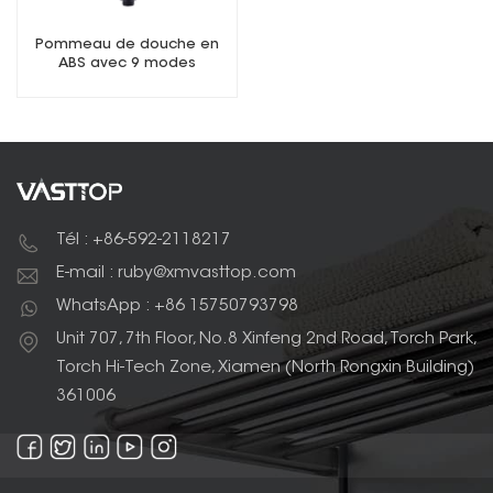
Pommeau de douche en
ABS avec 9 modes
Tél : +86-592-2118217
E-mail : ruby@xmvasttop.com
WhatsApp : +86 15750793798
Unit 707, 7th Floor, No.8 Xinfeng 2nd Road, Torch Park,
Torch Hi-Tech Zone, Xiamen (North Rongxin Building)
361006