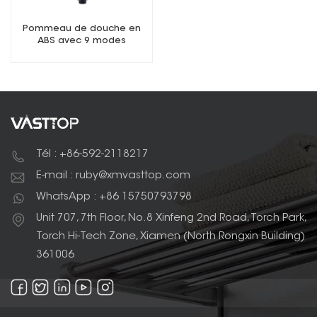
Pommeau de douche en
ABS avec 9 modes
Tél : +86-592-2118217
E-mail : ruby@xmvasttop.com
WhatsApp : +86 15750793798
Unit 707, 7th Floor, No.8 Xinfeng 2nd Road, Torch Park,
Torch Hi-Tech Zone, Xiamen (North Rongxin Building)
361006