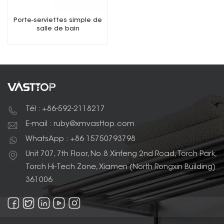
Porte-serviettes simple de
salle de bain
Tél : +86-592-2118217
E-mail : ruby@xmvasttop.com
WhatsApp : +86 15750793798
Unit 707, 7th Floor, No.8 Xinfeng 2nd Road, Torch Park,
Torch Hi-Tech Zone, Xiamen (North Rongxin Building)
361006