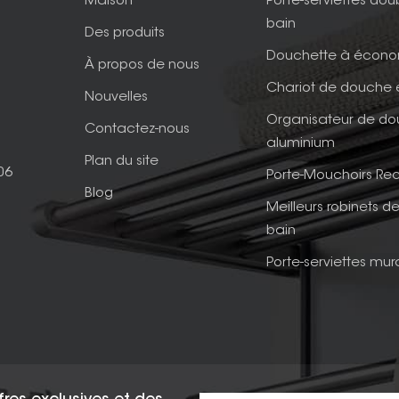
Maison
Porte-serviettes dou
bain
Des produits
Douchette à écono
À propos de nous
Chariot de douche 
Nouvelles
Organisateur de d
Contactez-nous
aluminium
Plan du site
06
Porte-Mouchoirs Rec
Blog
Meilleurs robinets de
bain
Porte-serviettes mur