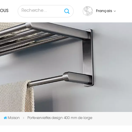
NOUS
Français
English
français
русский
español
Tiếng việt
Maison
Porte-serviettes design 400 mm de large