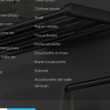
ble salle de
Toilet Brush
Clothes Hooks
mie d'eau
Shelf
en coin
Paper Holder
ouche en
Tissue Boxes
Porte-serviette
tangulaire
Douchette à main
 salle de
Barre coulissante
Robinet
al
Accessoires de salle
de bain