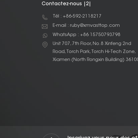
Contactez-nous |2|
Tél : +86-592-2118217
E-mail : ruby@xmvasttop.com
WhatsApp : +86 15750793798
Unit 707, 7th Floor, No.8 Xinfeng 2nd
Road, Torch Park, Torch Hi-Tech Zone,
Xiamen (North Rongxin Building) 3610