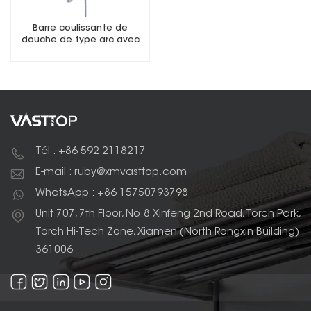
Barre coulissante de
douche de type arc avec
porte-savon
Tél : +86-592-2118217
E-mail : ruby@xmvasttop.com
WhatsApp : +86 15750793798
Unit 707, 7th Floor, No.8 Xinfeng 2nd Road, Torch Park,
Torch Hi-Tech Zone, Xiamen (North Rongxin Building)
361006