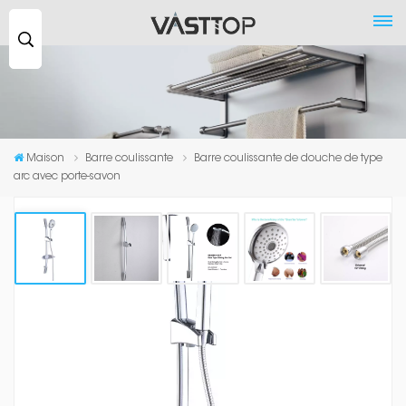
Recherche
...
Maison
Barre coulissante
Barre coulissante de douche de type
arc avec porte-savon
Barre Coulissante De Douche De
Type Arc Avec Porte-Savon
La barre coulissante de douche de type arc avec porte-savon est un
accessoire de douche pratique et élégant qui améliore toute salle de
bain. Il comprend une barre coulissante durable, un porte-savon et une