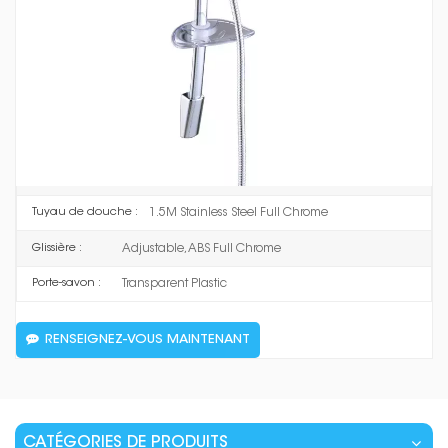
installation facile, offrant aux utilisateurs une expérience de douche
pratique et personnalisée.
VT1063CP
Barre coulissante :
Chrome
Finir :
Stainless Steel, Oval, 30x15x621mm
Tube :
2 Functions: Bubbling / Spray, ABS Full Chrome
Douchette à main :
1.5M Stainless Steel Full Chrome
Tuyau de douche :
Adjustable, ABS Full Chrome
Glissière :
Transparent Plastic
Porte-savon :
RENSEIGNEZ-VOUS MAINTENANT
CATÉGORIES DE PRODUITS