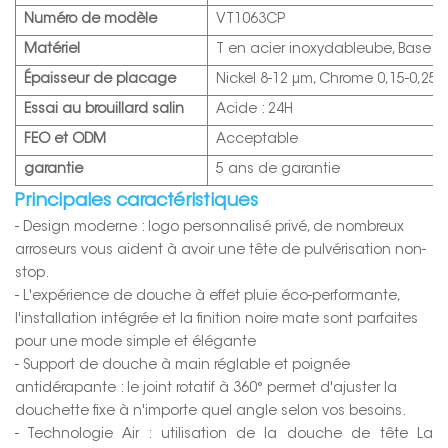
Numéro de modèle
VT1063CP
Matériel
T en acier inoxydable
ube
, Base 
Épaisseur de placage
Nickel 8-12 μm, Chrome 0,15-0,25 
Essai au brouillard salin
Acide : 24H
FEO et ODM
Acceptable
garantie
5 ans de garantie
Principales caractéristiques
- Design moderne : logo personnalisé privé, de nombreux
arroseurs vous aident à avoir une tête de pulvérisation non-
stop.
- L'expérience de douche à effet pluie éco-performante,
l'installation intégrée et la finition noire mate sont parfaites
pour une mode simple et élégante
- Support de douche à main réglable et poignée
antidérapante : le joint rotatif à 360° permet d'ajuster la
douchette fixe à n'importe quel angle selon vos besoins.
- Technologie Air : utilisation de la douche de tête La