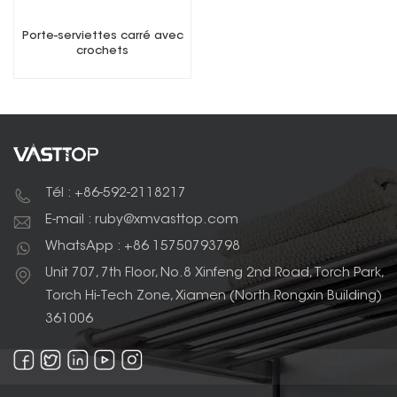
Porte-serviettes carré avec
crochets
Tél : +86-592-2118217
E-mail : ruby@xmvasttop.com
WhatsApp : +86 15750793798
Unit 707, 7th Floor, No.8 Xinfeng 2nd Road, Torch Park,
Torch Hi-Tech Zone, Xiamen (North Rongxin Building)
361006