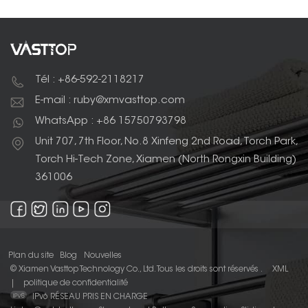
Tél : +86-592-2118217
E-mail : ruby@xmvasttop.com
WhatsApp : +86 15750793798
Unit 707, 7th Floor, No.8 Xinfeng 2nd Road, Torch Park,
Torch Hi-Tech Zone, Xiamen (North Rongxin Building)
361006
Plan du site
Blog
Nouvelles
© Xiamen Vasttop Technology Co., Ltd. Tous les droits sont réservés .
XML
|
politique de confidentialité
IPv6 RÉSEAU PRIS EN CHARGE