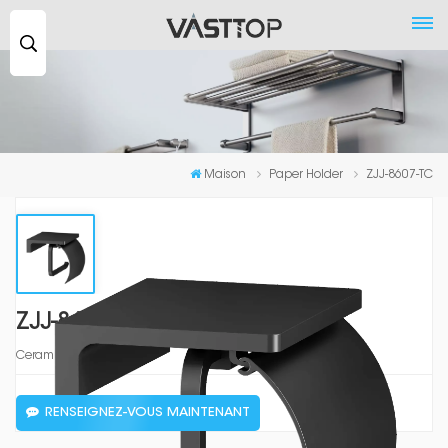
Recherche
...
Maison
Paper Holder
ZJJ-8607-TC
ZJJ-8607-TC
Ceramic Black
RENSEIGNEZ-VOUS MAINTENANT